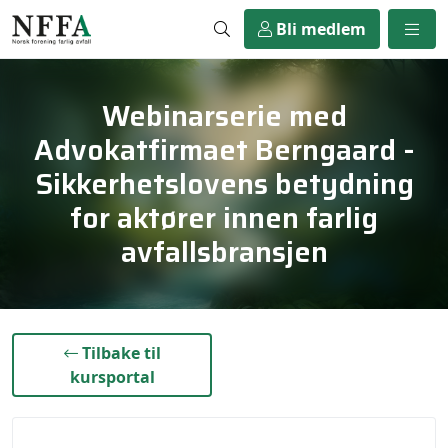
Bli medlem
Webinarserie med
Advokatfirmaet Berngaard -
Sikkerhetslovens betydning
for aktører innen farlig
avfallsbransjen
}
Tilbake til
kursportal