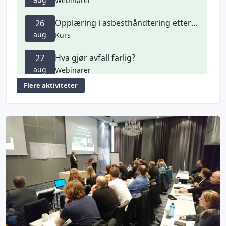
Webinarer
Opplæring i asbesthåndtering etter nytt regelverk - Lillehammer
26
aug
Kurs
Hva gjør avfall farlig?
27
aug
Webinarer
Flere aktiviteter
Bedriftsintern opplæring i asbesthåndtering etter nytt regelverk - HIM IKS/Toraneset Miljøpark
01
sep
Kurs
Bedriftsintern opplæring i asbesthåndtering etter nytt regelverk - HIM IKS/Toraneset Miljøpark
02
sep
Kurs
Webinarserie om NS9431 - Nr.6
02
sep
Webinarer
NFFAs grunnopplæring innen bærekraftig håndtering av farlig avfall og miljøgifter
03
sep
Kurs