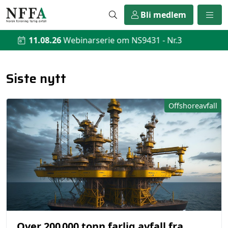
Bli medlem
serie om NS9431 - Nr.3
11.08.2
Siste nytt
Offshoreavfall
Over 200 000 tonn farlig avfall fra