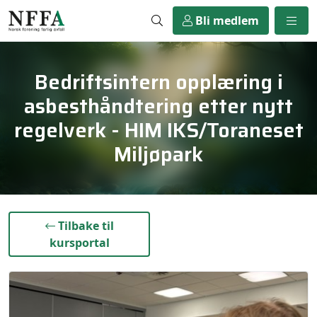
Bli medlem
Bedriftsintern opplæring i
asbesthåndtering etter nytt
regelverk - HIM IKS/Toraneset
Miljøpark
}
Tilbake til
kursportal