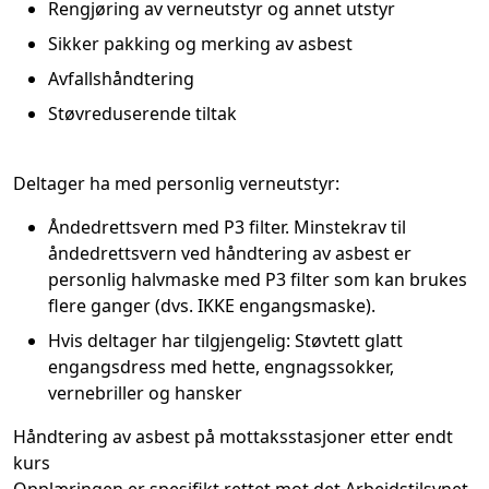
Rengjøring av verneutstyr og annet utstyr
Sikker pakking og merking av asbest
Avfallshåndtering
Støvreduserende tiltak
Deltager ha med personlig verneutstyr:
Åndedrettsvern med P3 filter. Minstekrav til
åndedrettsvern ved håndtering av asbest er
personlig halvmaske med P3 filter som kan brukes
flere ganger (dvs. IKKE engangsmaske).
Hvis deltager har tilgjengelig​:
Støvtett glatt
engangsdress med hette, engnagssokker,
vernebriller og hansker
Håndtering av asbest på mottaksstasjoner etter endt
kurs
Opplæringen er spesifikt rettet mot det Arbeidstilsynet