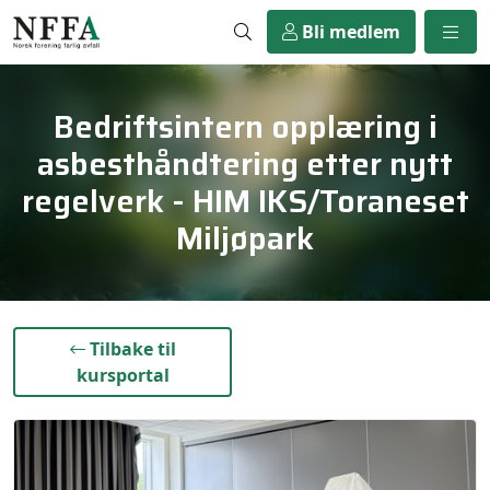
Bli medlem
Bedriftsintern opplæring i
asbesthåndtering etter nytt
regelverk - HIM IKS/Toraneset
Miljøpark
}
Tilbake til
kursportal