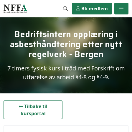
Bli medlem
Bedriftsintern opplæring i
asbesthåndtering etter nytt
regelverk - Bergen
7 timers fysisk kurs i tråd med Forskrift om
utførelse av arbeid §4-8 og §4-9.
}
Tilbake til
kursportal