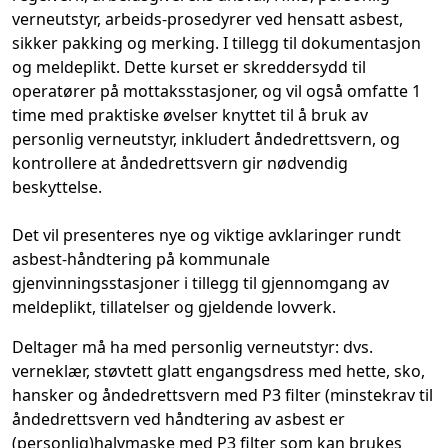
verneutstyr, arbeids-prosedyrer ved hensatt asbest,
sikker pakking og merking. I tillegg til dokumentasjon
og meldeplikt. Dette kurset er skreddersydd til
operatører på mottaksstasjoner, og vil også omfatte 1
time med praktiske øvelser knyttet til å bruk av
personlig verneutstyr, inkludert åndedrettsvern, og
kontrollere at åndedrettsvern gir nødvendig
beskyttelse.
Det vil presenteres nye og viktige avklaringer rundt
asbest-håndtering på kommunale
gjenvinningsstasjoner i tillegg til gjennomgang av
meldeplikt, tillatelser og gjeldende lovverk.
Deltager må ha med personlig verneutstyr:
dvs.
verneklær, støvtett glatt engangsdress med hette, sko,
hansker og åndedrettsvern med P3 filter (minstekrav til
åndedrettsvern ved håndtering av asbest er
(personlig)halvmaske med P3 filter som kan brukes