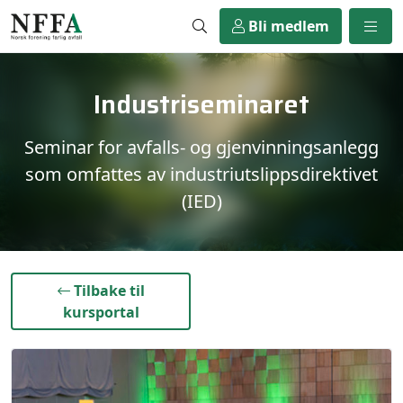
Bli medlem
Industriseminaret
Seminar for avfalls- og gjenvinningsanlegg
som omfattes av industriutslippsdirektivet
(IED)
}
Tilbake til
kursportal