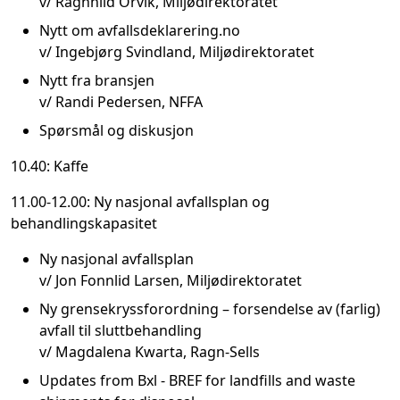
v/ Ragnhild Orvik, Miljødirektoratet
Nytt om avfallsdeklarering.no
v/ Ingebjørg Svindland, Miljødirektoratet
Nytt fra bransjen
v/ Randi Pedersen, NFFA
Spørsmål og diskusjon
10.40: Kaffe
11.00-12.00: Ny nasjonal avfallsplan og
behandlingskapasitet
Ny nasjonal avfallsplan
v/ Jon Fonnlid Larsen, Miljødirektoratet
Ny grensekryssforordning – forsendelse av (farlig)
avfall til sluttbehandling
v/ Magdalena Kwarta, Ragn-Sells
Updates from Bxl - BREF for landfills and waste