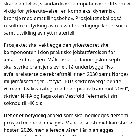
skape en felles, standardisert kompetanseprofil som er
viktig for yrkesutøvelse i en kompleks, dynamisk
bransje med omstillingsbehov. Prosjektet skal også
resultere i styrking av relevante pedagogiske ressurser
samt utvikling av nytt materiell.
Prosjektet skal vektlegge den yrkesteoretiske
komponenten i den praktiske jobbutførelsen for
ansatte i bransjen. Målet er at utdanningskonseptet
skal styrke bransjens evne til å underbygge FNs
avfallsrelaterte bærekraftmål innen 2030 samt Norges
miljømålsettinger uttrykt i EUs sektorovergripende
«Green Deal»-strategi med perspektiv fram mot 2050",
skriver NFFA og Fagskolen Vestfold Telemark i sin
søknad til HK-dir.
Det er et betydelig arbeid som skal nedlegges dersom
prosjektmidlene innvilges. Målet er at studiet kan starte
høsten 2026, men allerede våren i år planlegges