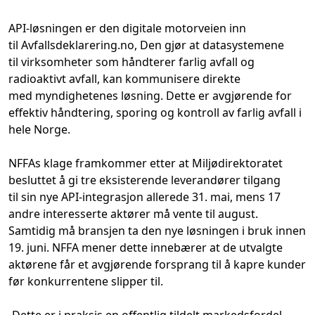
API-løsningen er den digitale motorveien inn
til
Avfallsdeklarering.no,
Den
gjør at
datasystemene
til
virksomheter
som håndterer farlig avfall
og
radioaktivt avfall
,
kan
kommunisere direkte
med
myndighetenes løsning. Dette er
avgjørende for
effektiv håndtering, sporing og kontroll av farlig avfall i
hele Norge.
NFFAs
klage
framkommer etter at
Miljødirektoratet
besluttet å gi tre eksisterende leverandører tilgang
til
sin
nye
API-integrasjon allerede 31. mai, mens 17
andre interesserte aktører må vente til august.
Samtidig må bransjen ta den nye løsningen i bruk innen
19. juni.
NFFA mener dette
innebærer at de utvalgte
aktørene får et avgjørende forsprang til å
kapre
kunder
før konkurrentene slipper til.
-Dette er i praksis en offentlig tildelt markedsfordel