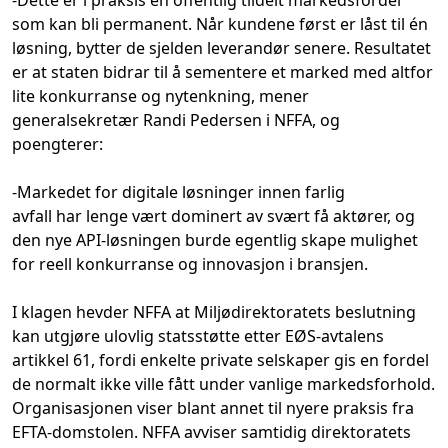
som kan bli permanent. Når kundene først er låst til én
løsning, bytter de sjelden leverandør senere. Resultatet
er at staten bidrar til å sementere et marked
med altfor
lite konkurranse og
nytenkning, mener
generalsekretær Randi Pedersen i
NFFA, og
poengterer:
-Markedet for digitale løsninger innen farlig
avfall
har
lenge vært dominert av svært få aktører, og
den nye API-løsningen
burde
egentlig
skape
mulighet
for reell konkurranse og innovasjon i bransjen.
I klagen hevder NFFA at Miljødirektoratets beslutning
kan utgjøre ulovlig statsstøtte etter EØS-avtalens
artikkel 61, fordi enkelte private selskaper gis en fordel
de normalt ikke ville fått under vanlige markedsforhold.
Organisasjonen viser blant annet til nyere praksis fra
EFTA-domstolen. NFFA avviser samtidig direktoratets