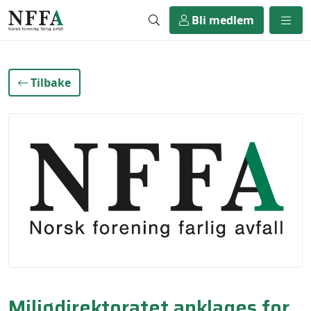
Bli medlem
Tilbake
Miljødirektoratet anklages for