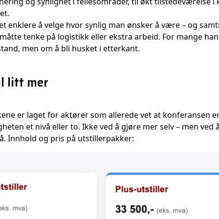
onering og synlighet i fellesområder, til økt tilstedeværels
et.
et enklere å velge hvor synlig man ønsker å være – og samti
 måtte tenke på logistikk eller ekstra arbeid. For mange han
tand, men om å bli husket i etterkant.
l litt mer
kene er laget for aktører som allerede vet at konferansen e
gheten et nivå eller to. Ikke ved å gjøre mer selv – men ved 
å. Innhold og pris på utstillerpakker: