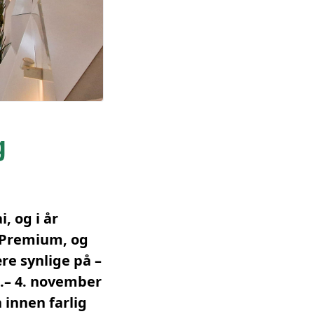
g
, og i år
, Premium, og
ære synlige på –
 .– 4. november
innen farlig