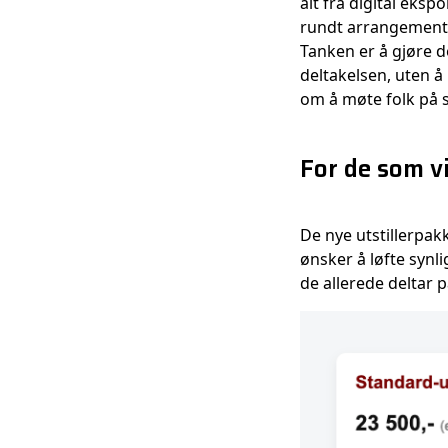
alt fra digital eksp
rundt arrangement
Tanken er å gjøre d
deltakelsen, uten å
om å møte folk på s
For de som vi
De nye utstillerpak
ønsker å løfte synli
de allerede deltar p