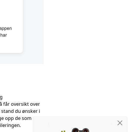
ag
 får oversikt over
e stand du ønsker i
ølge opp de som
ileringen.