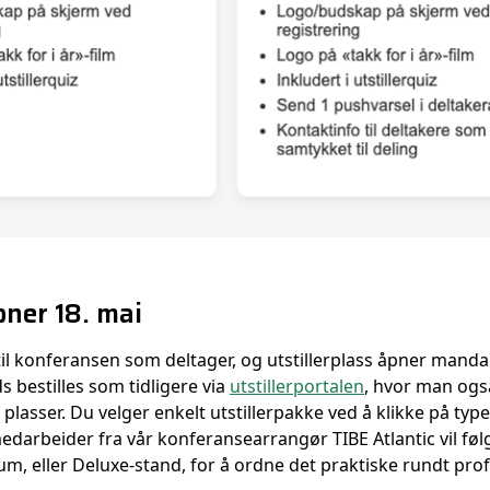
pner 18. mai
il konferansen som deltager, og utstillerplass åpner mand
ds bestilles som tidligere via
utstillerportalen
, hvor man også
plasser. Du velger enkelt utstillerpakke ved å klikke på typ
 medarbeider fra vår konferansearrangør TIBE Atlantic vil f
m, eller Deluxe-stand, for å ordne det praktiske rundt prof