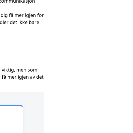
e i kommunikasjon
dig få mer igjen for
dler det ikke bare
r viktig, men som
å få mer igjen av det