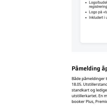
Påmelding å
Både påmeldinger t
18.05. Utstillerstan
standkart og ledige 
utstillerkartet. En
booker Plus, Premiu