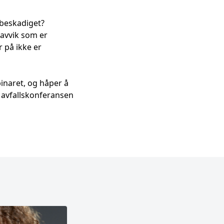
 beskadiget?
 avvik som er
r på ikke er
inaret, og håper å
g avfallskonferansen