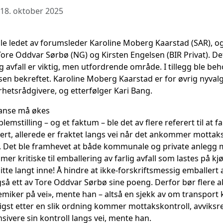
 18. oktober 2025
le ledet av forumsleder Karoline Moberg Kaarstad (SAR), 
ore Oddvar Sørbø (NG) og Kirsten Engelsen (BIR Privat). Det
ig avfall er viktig, men utfordrende område. I tillegg ble be
n bekreftet. Karoline Moberg Kaarstad er for øvrig nyvalg
hetsrådgivere, og etterfølger Kari Bang.
anse må økes
emstilling – og et faktum – ble det av flere referert til at fa
lert, allerede er fraktet langs vei når det ankommer mottak
 Det ble framhevet at både kommunale og private anlegg
 mer kritiske til emballering av farlig avfall som lastes på k
tte langt inne! Å hindre at ikke-forskriftsmessig emballert av
gså ett av Tore Oddvar Sørbø sine poeng. Derfor bør flere a
iker på vei», mente han – altså en sjekk av om transport 
ktigst etter en slik ordning kommer mottakskontroll, avviksr
ivere sin kontroll langs vei, mente han.