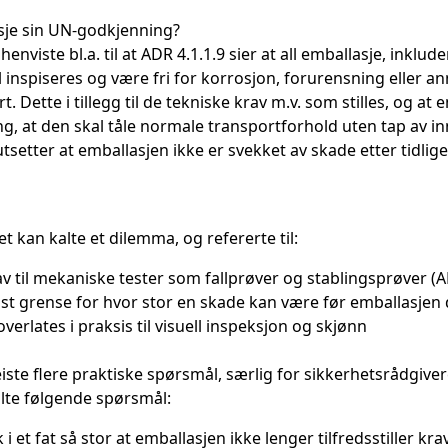
sje sin UN-godkjenning?
nviste bl.a. til at ADR 4.1.1.9 sier at all emballasje, inklude
l inspiseres og være fri for korrosjon, forurensning eller 
rt. Dette i tillegg til de tekniske krav m.v. som stilles, og at
, at den skal tåle normale transportforhold uten tap av i
etter at emballasjen ikke er svekket av skade etter tidliger
et kan kalte et dilemma, og refererte til:
av til mekaniske tester som fallprøver og stablingsprøver (A
st grense for hvor stor en skade kan være før emballasjen d
erlates i praksis til visuell inspeksjon og skjønn
iste flere praktiske spørsmål, særlig for sikkerhetsrådgivere
lte følgende spørsmål:
 i et fat så stor at emballasjen ikke lenger tilfredsstiller kr