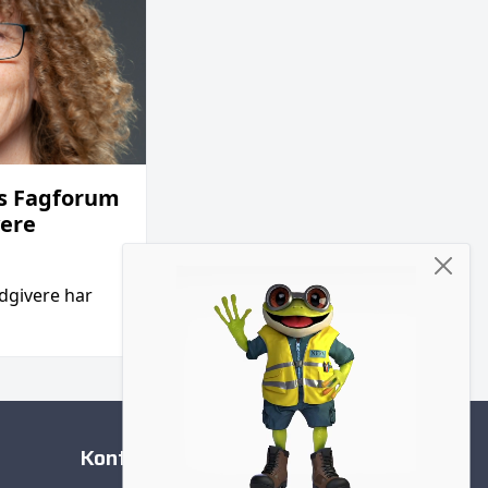
As Fagforum
vere
dgivere har
Kontakt oss