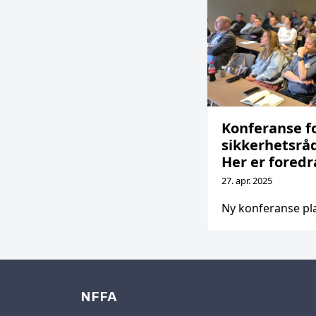
Konferanse f
sikkerhetsrå
Her er fored
27. apr. 2025
Ny konferanse pla
NFFA