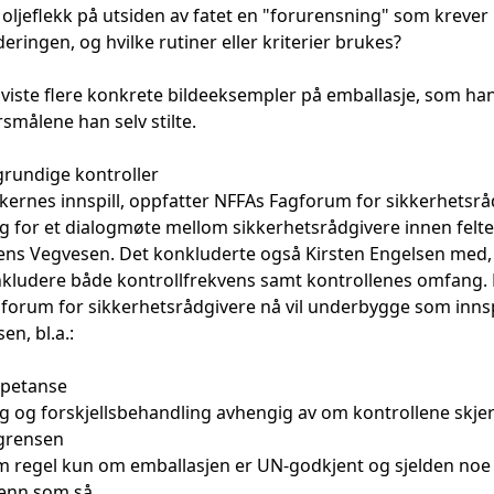
 oljeflekk på utsiden av fatet en "forurensning" som krever
ringen, og hvilke rutiner eller kriterier brukes?
viste flere konkrete bildeeksempler på emballasje, som h
rsmålene han selv stilte.
rundige kontroller
akernes innspill, oppfatter NFFAs Fagforum for sikkerhetsrå
g for et dialogmøte mellom sikkerhetsrådgivere innen feltet
atens Vegvesen. Det konkluderte også Kirsten Engelsen med,
inkludere både kontrollfrekvens samt kontrollenes omfang.
rum for sikkerhetsrådgivere nå vil underbygge som innspi
n, bl.a.:
mpetanse
ing og forskjellsbehandling avhengig av om kontrollene skje
 grensen
m regel kun om emballasjen er UN-godkjent og sjelden noe
 enn som så