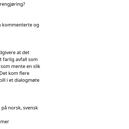
 rengjøring?
an kommenterte og
dgivere at det
 farlig avfall som
 som mente en slik
 Det kom flere
ll i et dialogmøte
r på norsk, svensk
 mer