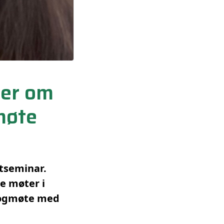
ner om
gmøte
tseminar.
e møter i
alogmøte med