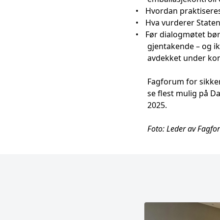
•
Hvordan praktiseres
•
Hva vurderer State
•
Før dialogmøtet bør 
gjentakende – og ik
avdekket under kon
Fagforum for sikke
se flest mulig på D
2025.
Foto: Leder av Fagfo