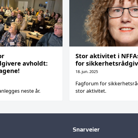
or
Stor aktivitet i NFF
dgivere avholdt:
for sikkerhetsrådgi
ragene!
18. jun. 2025
Fagforum for sikkerhetsrå
nlegges neste år.
stor aktivitet.
Snarveier