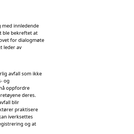
og med innledende
 ble bekreftet at
hovet for dialogmøte
t leder av
rlig avfall som ikke
s- og
 må oppfordre
jøretøyene deres.
fall blir
ktører praktisere
kan iverksettes
egistrering og at