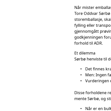
Når mister emballa
Tore Oddvar Sørbø he
storemballasje, ska
fylling eller transpo
gjennomgått prøving
godkjenningen foruts
forhold til ADR.
Et dilemma
Sørbø henviste til d
•
Det finnes kr
•
Men: Ingen fa
•
Vurderingen ov
Disse forholdene re
mente Sørbø, og sti
•
Når er en bulk