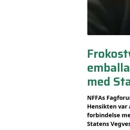
Frokost
emballas
med St
NFFAs Fagforum
Hensikten var 
forbindelse me
Statens Vegve