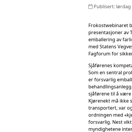
Publisert: lørdag
Frokostwebinaret b
presentasjoner av T
emballering av farl
med Statens Vegvese
Fagforum for sikker
Sjåførenes kompet
Som en sentral probl
er forsvarlig embal
behandlingsanlegg.
sjåførene til å være
Kjørenekt må ikke si
transportert, var o
ordningen med «kjem
forsvarlig. Nest vi
myndighetene intens