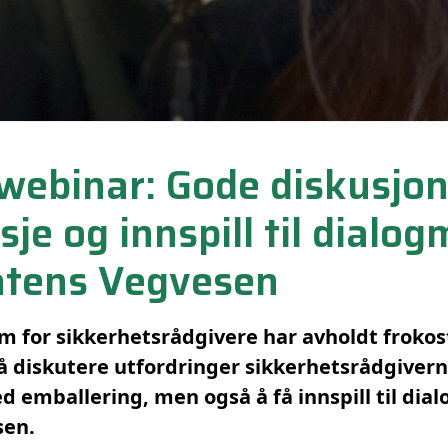
webinar: Gode diskusjo
je og innspill til dialo
atens Vegvesen
 for sikkerhetsrådgivere har avholdt frokos
å diskutere utfordringer sikkerhetsrådgivern
d emballering, men også å få innspill til di
sen.