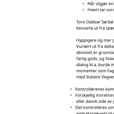
•
Når utgjør en
•
Hvem tar vurde
Tore Oddvar Sørbø 
besvarte ut fra spø
Hyppigere og mer g
Vurdert ut fra delt
absolutt er grunnla
farlig gods, og St
dialog bl.a. burde 
momenter som Fagfo
med Statens Vegvese
•
Kontrollørenes ko
•
Forskjellig innretn
eller dansk side av
•
Det kontrolleres so
emballasjekontroll