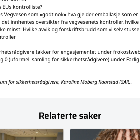
 EUs kontrolliste?
ns Vegvesen som «godt nok» hva gjelder emballasje som er
det innhentes oversikter fra vegvesenets kontroller, hvilke
ke minst: Hvilke avvik og forskriftsbrudd som vi selv stusse
troller
rhetsrådgivere takker for engasjementet under frokostweb
ag 0 (uformell samling for sikkerhetsrådgivere) under Farli
rum for sikkerhetsrådgivere, Karoline Moberg Kaarstad (SAR).
Relaterte saker