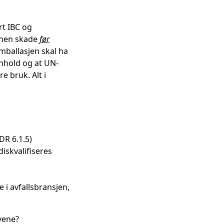
rt IBC og
annen skade
før
 emballasjen skal ha
nnhold og at UN-
e bruk. Alt i
DR 6.1.5)
iskvalifiseres
 i avfallsbransjen,
avene?