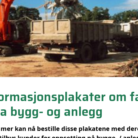
ormasjonsplakater om fa
ra bygg- og anlegg
er kan nå bestille disse plakatene med der
tilbys kunder for oppsetting på bygge- / anle