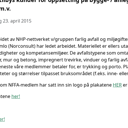
m.v.
 23. april 2015
idet av NHP-nettverket v/gruppen farlig avfall og miljøgifte
lo (Norconsult) har ledet arbeidet. Materiellet er ellers uta
igheter og kompetansemiljøer. De avfallstypene som omta
r, mur og betong, impregnert trevirke, vinduer og farlig avf
 eneste våre medlemmer betaler for, er trykking og porto. P
aliteter og størrelser tilpasset bruksområdet (f.eks. inne- elle
om NFFA-medlem har satt inn sin logo på plakatene
HER
er
katene
her!
er!