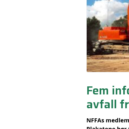
Fem inf
avfall f
NFFAs medlemm
Plakatene bør 