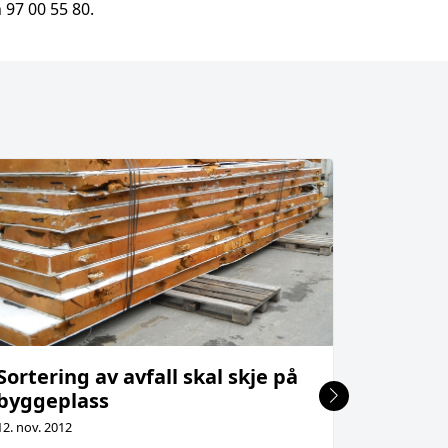
 97 00 55 80.
Sortering av avfall skal skje på
Internh
byggeplass
retning
12. nov. 2012
23. jan. 2013