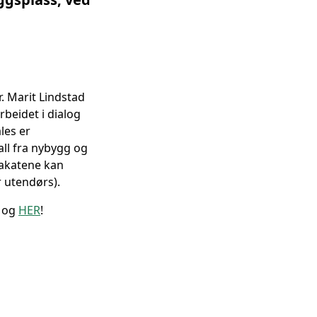
r. Marit Lindstad
rbeidet i dialog
les er
all fra nybygg og
lakatene kan
r utendørs).
 og
HER
!