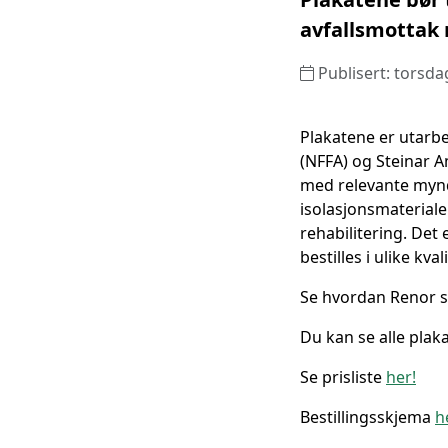
avfallsmottak 
Publisert: torsdag
Plakatene er utarbe
(NFFA) og Steinar Am
med relevante mynd
isolasjonsmateriale
rehabilitering. Det
bestilles i ulike kv
Se hvordan Renor s
Du kan se alle pla
Se prisliste
her!
Bestillingsskjema
h