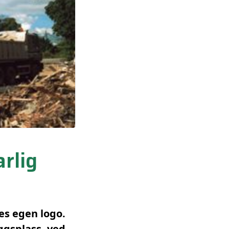
rlig
es egen logo.
ggsplass, ved