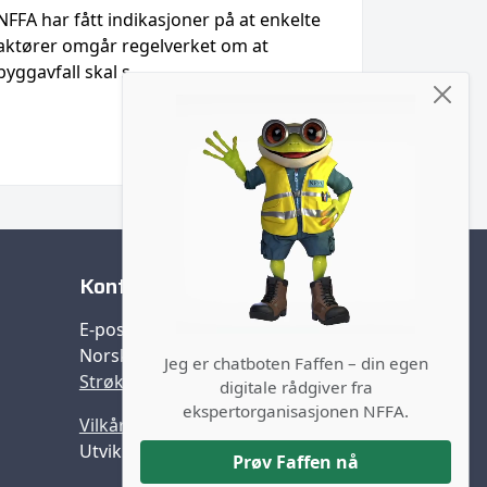
NFFA har fått indikasjoner på at enkelte
Enkelte 
aktører omgår regelverket om at
ukunnska
byggavfall skal s…
deres ans
Kontakt oss
E-post:
post@nffa.no
Norsk forening farlig avfall (NFFA)
Jeg er chatboten Faffen – din egen
Strøket 9, 1383 Asker
digitale rådgiver fra
ekspertorganisasjonen NFFA.
Vilkår og personvern
Utviklet av
Promsys
Prøv Faffen nå