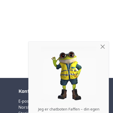
Kontakt oss
E-post:
post@nffa.no
Norsk forening farlig avfall (NFFA)
Jeg er chatboten Faffen – din egen