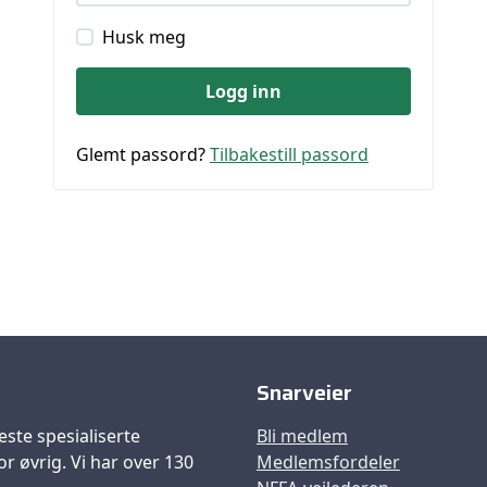
Husk meg
Logg inn
Glemt passord?
Tilbakestill passord
Snarveier
este spesialiserte
Bli medlem
r øvrig. Vi har over 130
Medlemsfordeler