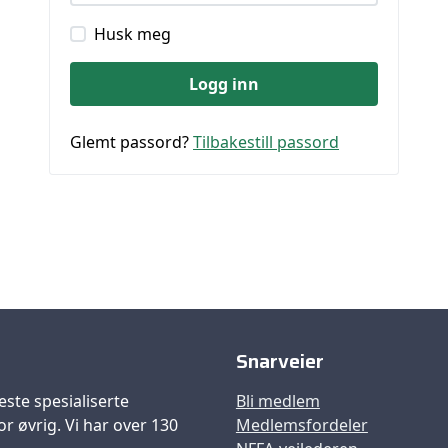
Husk meg
Logg inn
Glemt passord?
Tilbakestill passord
Snarveier
este spesialiserte
Bli medlem
r øvrig. Vi har over 130
Medlemsfordeler