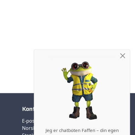
Kontakt oss
E-post:
post@nffa.no
Norsk forening farlig avfall (NFFA)
Jeg er chatboten Faffen – din egen