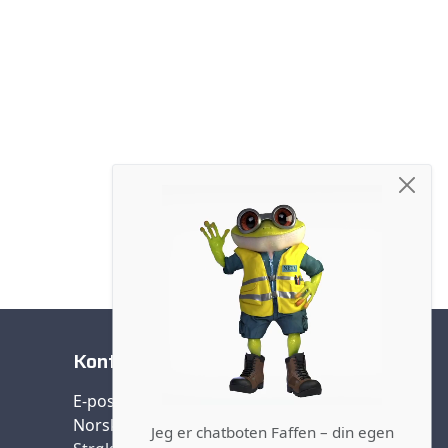
Kontakt oss
E-post:
post@nffa.no
Norsk forening farlig avfall (NFFA)
Jeg er chatboten Faffen – din egen