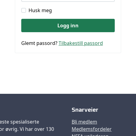
Husk meg
Logg inn
Glemt passord?
Tilbakestill passord
Snarveier
este spesialiserte
Bli medlem
r øvrig. Vi har over 130
Medlemsfordeler