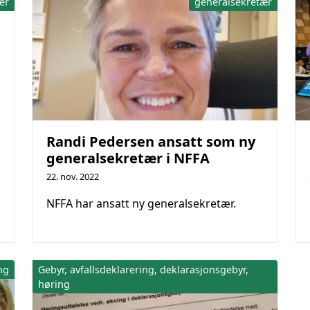
ser
generalsekretær
Randi Pedersen ansatt som ny
generalsekretær i NFFA
22. nov. 2022
NFFA har ansatt ny generalsekretær.
ng
Gebyr, avfallsdeklarering, deklarasjonsgebyr,
høring