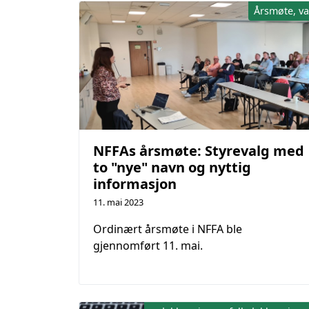
Årsmøte, va
NFFAs årsmøte: Styrevalg med
to "nye" navn og nyttig
informasjon
11. mai 2023
Ordinært årsmøte i NFFA ble
gjennomført 11. mai.