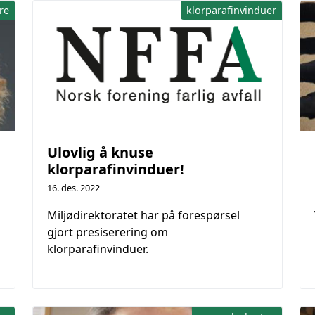
re
klorparafinvinduer
Ulovlig å knuse
klorparafinvinduer!
16. des. 2022
Miljødirektoratet har på forespørsel
gjort presiserering om
klorparafinvinduer.