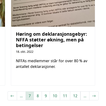
Høring om deklarasjonsgebyr:
NFFA støtter økning, men på
g
betingelser
18. okt. 2022
NFFAs medlemmer står for over 80 % av
antallet deklarasjoner.
(
...
7
8
9
10
11
12
...
c