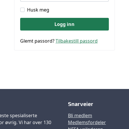
Husk meg
Logg inn
Glemt passord?
Tilbakestill passord
Snarveier
este spesialiserte
Bli medlem
r øvrig. Vi har over 130
Medlemsfordeler