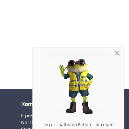
Kontakt oss
E-post:
post@nffa.no
Norsk forening farlig avfall (NFFA)
Jeg er chatboten Faffen – din egen