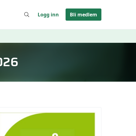
Logg inn
Bli medlem
026