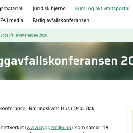
gsmateriell
Juridisk hjørne
Kurs- og aktivitetsportal
FA i media
Farlig avfallskonferansen
Byggavfallskonferansen 2026
ggavfallskonferansen 2
skonferanse i Næringslivets Hus i Oslo. Bak
nettverket (
www.byggemiljo.no
), som samler 19