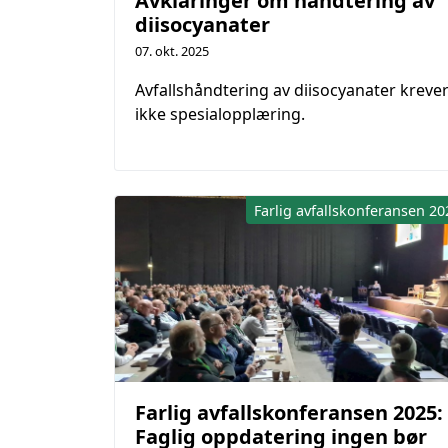
Avklaringer om håndtering av
diisocyanater
07. okt. 2025
Avfallshåndtering av diisocyanater kreve
ikke spesialopplæring.
Farlig avfallskonferansen 20
Farlig avfallskonferansen 2025:
Faglig oppdatering ingen bør