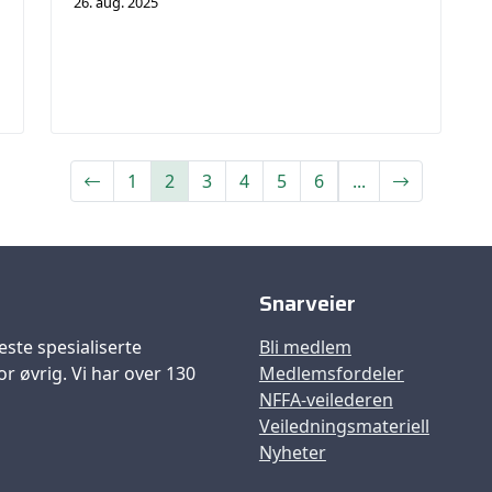
26. aug. 2025
(
1
2
3
4
5
6
...
c
u
r
r
Snarveier
e
n
este spesialiserte
Bli medlem
t
r øvrig. Vi har over 130
Medlemsfordeler
)
NFFA-veilederen
Veiledningsmateriell
Nyheter