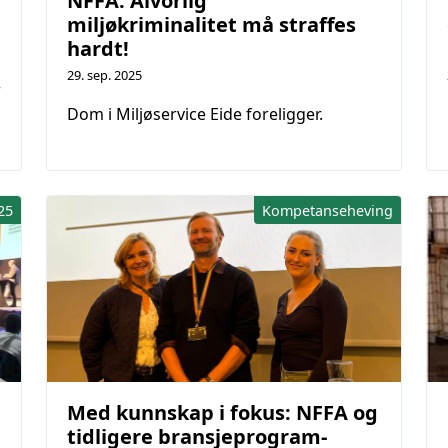
NFFA: Alvorlig
miljøkriminalitet må straffes
hardt!
29. sep. 2025
r
Dom i Miljøservice Eide foreligger.
25
Kompetanseheving
Med kunnskap i fokus: NFFA og
tidligere bransjeprogram-