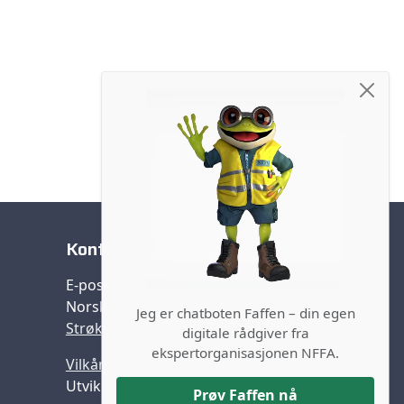
Kontakt oss
E-post:
post@nffa.no
Norsk forening farlig avfall (NFFA)
Jeg er chatboten Faffen – din egen
Strøket 9, 1383 Asker
digitale rådgiver fra
ekspertorganisasjonen NFFA.
Vilkår og personvern
Utviklet av
Promsys
Prøv Faffen nå