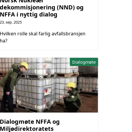
Norsk Nukleær
dekommisjonering (NND) og
NFFA i nyttig dialog
23. sep. 2025
Hvilken rolle skal farlig avfallsbransjen
ha?
Dialogmøte
Dialogmøte NFFA og
Miljødirektoratets